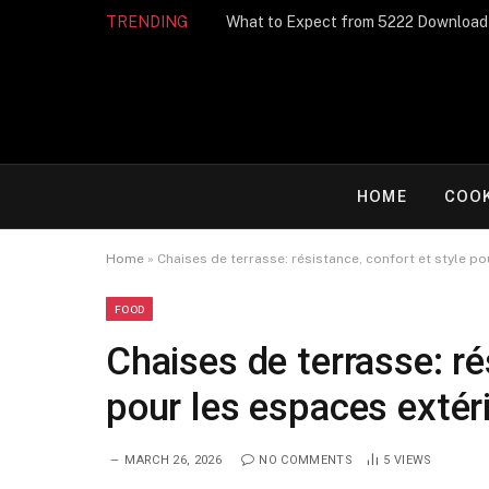
TRENDING
What to Expect from 5222 Download
HOME
COO
Home
»
Chaises de terrasse: résistance, confort et style p
FOOD
Chaises de terrasse: ré
pour les espaces extér
MARCH 26, 2026
NO COMMENTS
5
VIEWS